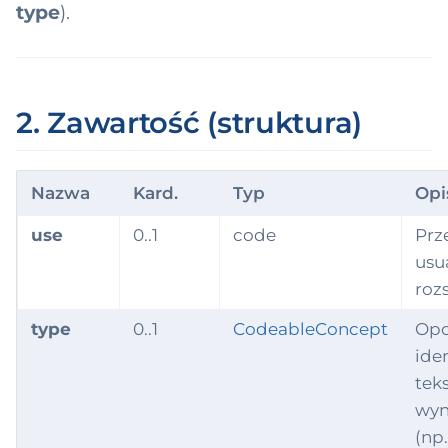
type
).
2. Zawartość (struktura)
Nazwa
Kard.
Typ
Opi
use
0..1
code
Prze
usu
roz
type
0..1
CodeableConcept
Opc
iden
tek
wyn
(np.