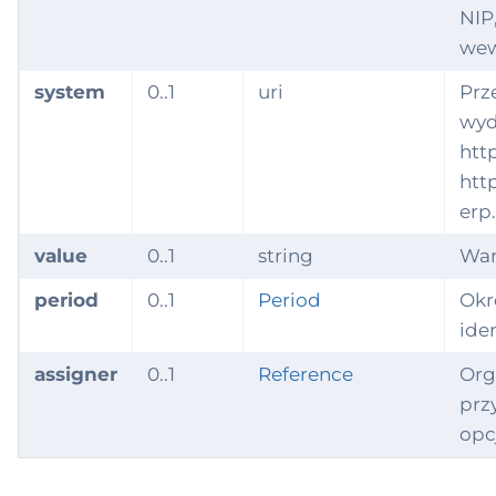
NIP
wew
system
0..1
uri
Prz
wyd
http
http
erp
value
0..1
string
War
period
0..1
Period
Okr
iden
assigner
0..1
Reference
Org
przy
opc