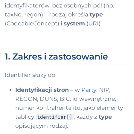
ksonomia domen
ć
identyfikatorów, bez osobnych pól (np.
MS
2 domeny → 9
taxNo, regon) – rodzaj określa
type
up)
,
ny produktu
(CodeableConcept) i
system
(URI).
a
tingInstruction
b
y
1. Zakres i zastosowanie
s
z
Identifier służy do:
u
Identyfikacji stron
– w
Party
: NIP,
k
REGON, DUNS, BIC, id wewnętrzne,
a
numer kontrahenta itd. jako elementy
ć
tablicy
, każdy z
type
identifier[]
opisującym rodzaj.