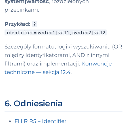
system|wartość
, rozdzielonych
przecinkami.
Przykład:
?
identifier=system1|val1,system2|val2
Szczegóły formatu, logiki wyszukiwania (OR
między identyfikatorami, AND z innymi
filtrami) oraz implementacji:
Konwencje
techniczne — sekcja 12.4
.
6. Odniesienia
FHIR R5 – Identifier