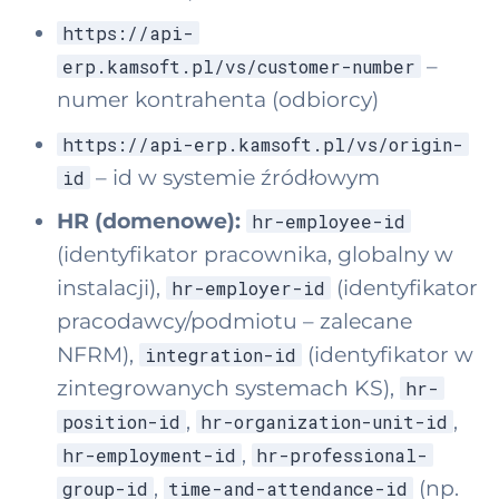
https://api-
–
erp.kamsoft.pl/vs/customer-number
numer kontrahenta (odbiorcy)
https://api-erp.kamsoft.pl/vs/origin-
– id w systemie źródłowym
id
HR (domenowe):
hr-employee-id
(identyfikator pracownika, globalny w
instalacji),
(identyfikator
hr-employer-id
pracodawcy/podmiotu – zalecane
NFRM),
(identyfikator w
integration-id
zintegrowanych systemach KS),
hr-
,
,
position-id
hr-organization-unit-id
,
hr-employment-id
hr-professional-
,
(np.
group-id
time-and-attendance-id