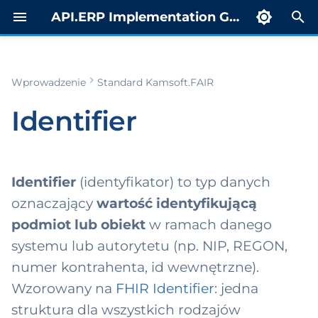
API.ERP Implementation Guide
Z
a
Wprowadzenie
Standard Kamsoft.FAIR
Zakres i
ty
porty
rowadzenie
estr
Indeks
c
stosowanie
trospektywne
Identifier
z
cumentReferenc
yb żądaniowy
skierowanie MP
Profil CDA
Zawartość
t calculation
ST)
n
ruktura)
ort
Status OID
uktura
b rozgłoszeniowy
i
Identifier
(identyfikator) to typ danych
Przykłady
anizacyjna
duct level cost
Przykłady XML
j
oznaczający
wartość identyfikującą
stemów (URI)
culation report
b notyfikacyjny
podmiot lub obiekt
w ramach danego
cure-to-Pay i
Scenariusz
p
Parametr
gazyn
b raportowy
skierowania
systemu lub autorytetu (np. NIP, REGON,
i
ytania identifier
numer kontrahenta, id wewnętrzne).
M
tal dla
Scenariusz
s
Odniesienia
Wzorowany na
FHIR Identifier
: jedna
egratorów (APIM)
orzeczenia
tura (Invoice)
a
struktura dla wszystkich rodzajów