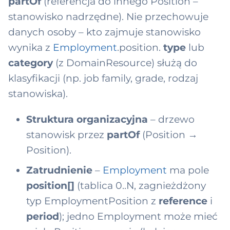
partOf
(referencja do innego Position –
stanowisko nadrzędne). Nie przechowuje
danych osoby – kto zajmuje stanowisko
wynika z
Employment
.position.
type
lub
category
(z DomainResource) służą do
klasyfikacji (np. job family, grade, rodzaj
stanowiska).
Struktura organizacyjna
– drzewo
stanowisk przez
partOf
(Position →
Position).
Zatrudnienie
–
Employment
ma pole
position[]
(tablica 0..N, zagnieżdżony
typ EmploymentPosition z
reference
i
period
); jedno Employment może mieć