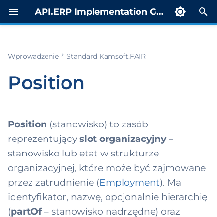
API.ERP Implementation Guide
Z
a
Wprowadzenie
Standard Kamsoft.FAIR
Zakres i
ty
porty
rowadzenie
estr
Indeks
c
stosowanie
trospektywne
Position
z
cumentReferenc
yb żądaniowy
skierowanie MP
Profil CDA
Zawartość
t calculation
ST)
n
ruktura)
ort
Status OID
uktura
b rozgłoszeniowy
i
Position
(stanowisko) to zasób
Zgodność z
anizacyjna
duct level cost
Przykłady XML
j
reprezentujący
slot organizacyjny
–
stemami ERP
culation report
b notyfikacyjny
stanowisko lub etat w strukturze
cure-to-Pay i
Scenariusz
p
Odniesienia
gazyn
b raportowy
skierowania
organizacyjnej, które może być zajmowane
i
przez zatrudnienie (
Employment
). Ma
M
tal dla
Scenariusz
s
identyfikator, nazwę, opcjonalnie hierarchię
egratorów (APIM)
orzeczenia
tura (Invoice)
a
(
partOf
– stanowisko nadrzędne) oraz