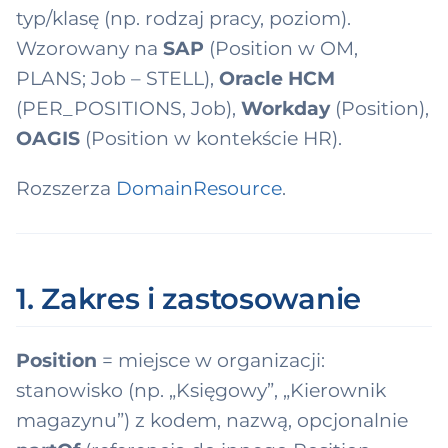
ksonomia domen
ć
typ/klasę (np. rodzaj pracy, poziom).
MS
2 domeny → 9
Wzorowany na
SAP
(Position w OM,
up)
,
ny produktu
PLANS; Job – STELL),
Oracle HCM
a
(PER_POSITIONS, Job),
Workday
(Position),
tingInstruction
b
OAGIS
(Position w kontekście HR).
y
Rozszerza
DomainResource
.
s
z
u
1. Zakres i zastosowanie
k
a
Position
= miejsce w organizacji:
ć
stanowisko (np. „Księgowy”, „Kierownik
magazynu”) z kodem, nazwą, opcjonalnie