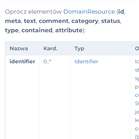
Oprócz elementów
DomainResource
(
id
,
meta
,
text
,
comment
,
category
,
status
,
type
,
contained
,
attribute
):
Nazwa
Kard.
Typ
O
identifier
0..*
Identifier
I
s
s
p
c
S
j
k
o
(