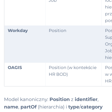
Job
loc
hie
prz
pos
Workday
Position
Pos
Sup
Org
Job
hie
OAGIS
Position (w kontekście
Pos
HR BOD)
w 
HR
Model kanoniczny:
Position
z
identifier
,
name
,
partOf
(hierarchia) i
type
/
category