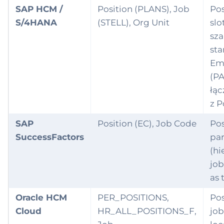
SAP HCM /
Position (PLANS), Job
Pos
S/4HANA
(STELL), Org Unit
slo
sza
sta
Em
(PA
łąc
z P
SAP
Position (EC), Job Code
Pos
SuccessFactors
pa
(hi
job
as 
Oracle HCM
PER_POSITIONS,
Pos
Cloud
HR_ALL_POSITIONS_F,
job