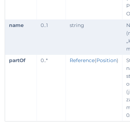
P
O
name
0..1
string
N
(
„
m
partOf
0..*
Reference
(
Position
)
S
n
s
o
(
z
m
0.