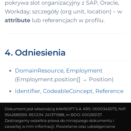
pokrywa slot organizacyjny z SAP, Oracle,
Workday; szczegóły (org unit, location) – w
attribute
lub referencjach w profilu.
4. Odniesienia
DomainResource
,
Employment
(Employment.position[] → Position)
Identifier
,
CodeableConcept
,
Reference
Dokument jest własnością KAMSOFT S.A. KRS: 0000345075, NIP:
9542685559, REGON: 241371988, nr BDO: 000265137.
Zastrzegamy wszelkie prawa do niniejszego dokumentu i
zawartej w nim informacji. Powielanie oraz udostępnianie