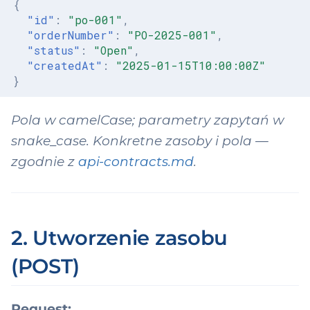
{
"id"
:
"po-001"
,
ployeeProfession
"orderNumber"
:
"PO-2025-001"
,
Group
"status"
:
"Open"
,
"createdAt"
:
"2025-01-15T10:00:00Z"
ployment
}
xedAsset
Pola w camelCase; parametry zapytań w
edAssetAllocation
snake_case. Konkretne zasoby i pola —
zgodnie z
api-contracts.md
.
xedAssetDocume
rmulaComponent
2. Utworzenie zasobu
antAssignment
(POST)
ntifier
Request: