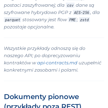
postaci zaszyfrowanej; dla
dane są
csv
szyfrowane hybrydowo PGP z
, dla
AES-256
stosowany jest flow
;
parquet
PME
zstd
pozostaje opcjonalne.
Wszystkie przykłady odnoszą się do
naszego API; po doprecyzowaniu
kontraktów w
api-contracts.md
uzupełnić
konkretnymi zasobami i polami.
Dokumenty pionowe
(przykłady poza REST)