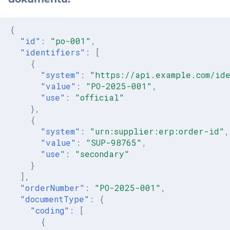
{
"id"
:
"po-001"
,
"identifiers"
:
[
{
"system"
:
"https://api.example.com/ide
"value"
:
"PO-2025-001"
,
"use"
:
"official"
},
{
"system"
:
"urn:supplier:erp:order-id"
,
"value"
:
"SUP-98765"
,
"use"
:
"secondary"
}
],
"orderNumber"
:
"PO-2025-001"
,
"documentType"
:
{
"coding"
:
[
{