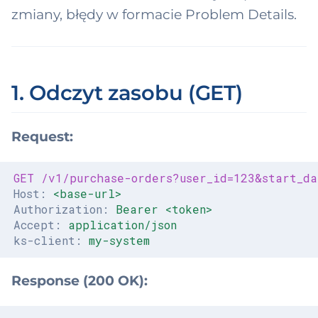
ksonomia domen
ndle
ć
zmiany, błędy w formacie Problem Details.
2 domeny → 9
WMS
up)
,
ability
Ceny produktu
a
deableConcept
PostingInstruction
1. Odczyt zasobu (GET)
b
ntactPoint
y
Request:
stAssignment
s
z
tCarrier
GET
/v1/purchase-orders?user_id=123&start_d
u
Host
:
<base-url>
stCenter
Authorization
:
Bearer <token>
k
Accept
:
application/json
cumentReferenc
ks-client
:
my-system
a
ć
Response (200 OK):
cumentPosition
mainResource