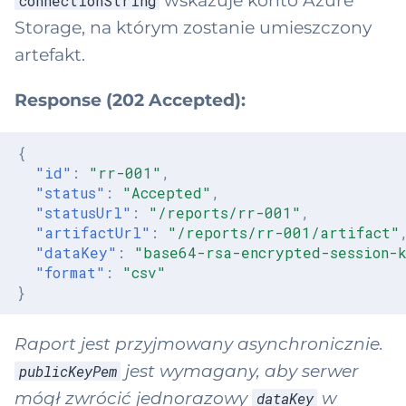
wskazuje konto Azure
connectionString
Storage, na którym zostanie umieszczony
artefakt.
Response (202 Accepted):
{
"id"
:
"rr-001"
,
"status"
:
"Accepted"
,
"statusUrl"
:
"/reports/rr-001"
,
"artifactUrl"
:
"/reports/rr-001/artifact"
"dataKey"
:
"base64-rsa-encrypted-session-
"format"
:
"csv"
}
Raport jest przyjmowany asynchronicznie.
jest wymagany, aby serwer
publicKeyPem
mógł zwrócić jednorazowy
w
dataKey