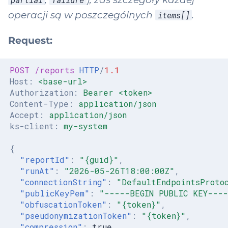
operacji są w poszczególnych
.
items[]
Request:
POST
/reports
HTTP
/
1.1
Host
:
<base-url>
Authorization
:
Bearer <token>
Content-Type
:
application/json
Accept
:
application/json
ks-client
:
my-system
{
"reportId"
:
"{guid}"
,
"runAt"
:
"2026-05-26T18:00:00Z"
,
"connectionString"
:
"DefaultEndpointsProtoc
"publicKeyPem"
:
"-----BEGIN PUBLIC KEY---
"obfuscationToken"
:
"{token}"
,
"pseudonymizationToken"
:
"{token}"
,
"compression"
:
true
,