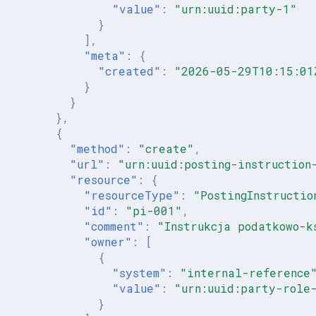
"value"
:
"urn:uuid:party-1"
}
],
"meta"
:
{
"created"
:
"2026-05-29T10:15:01
}
}
},
{
"method"
:
"create"
,
"url"
:
"urn:uuid:posting-instruction
"resource"
:
{
"resourceType"
:
"PostingInstructio
"id"
:
"pi-001"
,
"comment"
:
"Instrukcja podatkowo-k
"owner"
:
[
{
"system"
:
"internal-reference
"value"
:
"urn:uuid:party-role
}