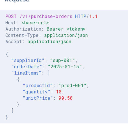
ventoryDocument
ventoryDocument
POST
/v1/purchase-orders
HTTP
/
1.1
ition
Host
:
<base-url>
Authorization
:
Bearer <token>
oice
Content-Type
:
application/json
Accept
:
application/json
rnalEntry
{
ation
"supplierId"
:
"sup-001"
,
"orderDate"
:
"2025-01-15"
,
"lineItems"
:
[
ta
{
"productId"
:
"prod-001"
,
ney
"quantity"
:
10
,
"unitPrice"
:
99.50
ification
}
]
anizationAssign
}
nt