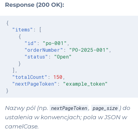
Response (200 OK):
{
"items"
:
[
{
"id"
:
"po-001"
,
"orderNumber"
:
"PO-2025-001"
,
"status"
:
"Open"
}
],
"totalCount"
:
150
,
"nextPageToken"
:
"example_token"
}
Nazwy pól (np.
,
) do
nextPageToken
page_size
ustalenia w konwencjach; pola w JSON w
camelCase.