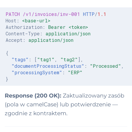
oductDefinition —
dication
PATCH
/v1/invoices/inv-001
HTTP
/
1.1
Host
:
<base-url>
oductDefinition —
Authorization
:
Bearer <token>
ood-product
Content-Type
:
application/json
Accept
:
application/json
oductDefinition —
dical-device
{
"tags"
:
[
"tag1"
,
"tag2"
],
"documentProcessingStatus"
:
"Processed"
,
oductDefinition —
"processingSystem"
:
"ERP"
-medical-device
}
ductPricing
Response (200 OK):
Zaktualizowany zasób
fessionalGroup
(pola w camelCase) lub potwierdzenie —
zgodnie z kontraktem.
rchaseOrder
rchaseRequisition