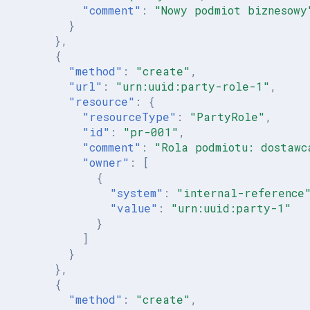
"comment"
:
"Nowy podmiot biznesowy
}
},
{
"method"
:
"create"
,
"url"
:
"urn:uuid:party-role-1"
,
"resource"
:
{
"resourceType"
:
"PartyRole"
,
"id"
:
"pr-001"
,
"comment"
:
"Rola podmiotu: dostawc
"owner"
:
[
{
"system"
:
"internal-reference
"value"
:
"urn:uuid:party-1"
}
]
}
},
{
"method"
:
"create"
,