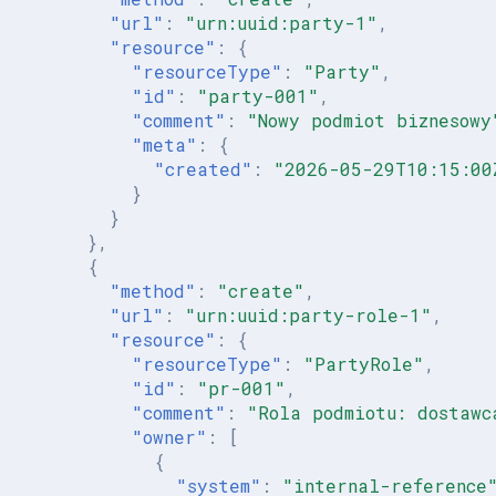
"url"
:
"urn:uuid:party-1"
,
"resource"
:
{
"resourceType"
:
"Party"
,
"id"
:
"party-001"
,
"comment"
:
"Nowy podmiot biznesowy
"meta"
:
{
"created"
:
"2026-05-29T10:15:00
}
}
},
{
"method"
:
"create"
,
"url"
:
"urn:uuid:party-role-1"
,
"resource"
:
{
"resourceType"
:
"PartyRole"
,
"id"
:
"pr-001"
,
"comment"
:
"Rola podmiotu: dostawc
"owner"
:
[
{
"system"
:
"internal-reference