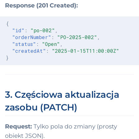
anizationUnit
Response (201 Created):
ty
{
"id"
:
"po-002"
,
tyRelationship
"orderNumber"
:
"PO-2025-002"
,
"status"
:
"Open"
,
tyRole
"createdAt"
:
"2025-01-15T11:00:00Z"
}
yment
iod
ition
3. Częściowa aktualizacja
tingInstruction
zasobu (PATCH)
oduct
Request:
Tylko pola do zmiany (prosty
ductDefinition
obiekt JSON).