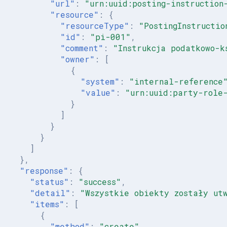
"url"
:
"urn:uuid:posting-instruction
"resource"
:
{
"resourceType"
:
"PostingInstructio
"id"
:
"pi-001"
,
"comment"
:
"Instrukcja podatkowo-k
"owner"
:
[
{
"system"
:
"internal-reference
"value"
:
"urn:uuid:party-role
}
]
}
}
]
},
"response"
:
{
"status"
:
"success"
,
"detail"
:
"Wszystkie obiekty zostały ut
"items"
:
[
{
"method"
:
"create"
,