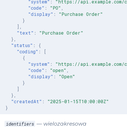
"system"
:
"https://api.example.com/c
"code"
:
"PO"
,
"display"
:
"Purchase Order"
}
],
"text"
:
"Purchase Order"
},
"status"
:
{
"coding"
:
[
{
"system"
:
"https://api.example.com/c
"code"
:
"open"
,
"display"
:
"Open"
}
]
},
"createdAt"
:
"2025-01-15T10:00:00Z"
}
— wielozakresowa
identifiers