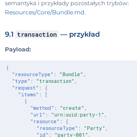
semantyka i przykłady pozostałych trybów:
Resources/Core/Bundle.md
.
9.1
— przykład
transaction
Payload:
{
"resourceType"
:
"Bundle"
,
"type"
:
"transaction"
,
"request"
:
{
"items"
:
[
{
"method"
:
"create"
,
"url"
:
"urn:uuid:party-1"
,
"resource"
:
{
"resourceType"
:
"Party"
,
"id"
:
"party-001"
,