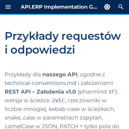
API.ERP Implementation Guide
Z
a
Przykłady requestów
msoft.FAIR
porty
rowadzenie
estr
Party
Indeks
c
trospektywne
i odpowiedzi
z
countingVariant
yb żądaniowy
skierowanie MP
DocumentReferenc
Profil CDA
t calculation
ST)
e
n
ort
dress
Status OID
b rozgłoszeniowy
i
Struktura
Przykłady dla
naszego API
, zgodne z
duct level cost
organizacyjna
setComponent
Przykłady XML
j
technical-conventions.md
i założeniami
culation report
b notyfikacyjny
Procure-to-Pay i
REST API – Założenia v1.0
(pharmind XF):
tachment
Scenariusz
p
magazyn
b raportowy
skierowania
wersja w ścieżce
, rzeczowniki w
/v1/
i
ribute
liczbie mnogiej, kebab-case w ścieżkach,
ESM
tal dla
Scenariusz
s
snake_case w parametrach zapytań,
egratorów (APIM)
orzeczenia
nkAccount
a
Faktura (Invoice)
camelCase w JSON, PATCH = tylko pola do