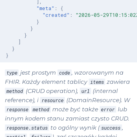
],
"meta"
:
{
"created"
:
"2026-05-29T10:15:02
}
}
}
]
}
}
jest prostym
, wzorowanym na
type
code
FHIR. Każdy element tablicy
zawiera
items
(CRUD operation),
(internal
method
url
reference), i
(DomainResource). W
resource
może być także
lub
response
method
error
innym kodem stanu zamiast czysto CRUD.
to ogólny wynik (
,
response.status
success
,
), zaś szczegóły każdej
partial
failure