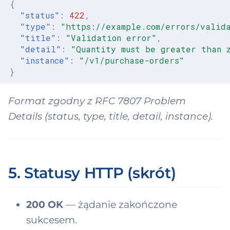
{
"status"
:
422
,
"type"
:
"https://example.com/errors/valid
"title"
:
"Validation error"
,
"detail"
:
"Quantity must be greater than 
"instance"
:
"/v1/purchase-orders"
}
Format zgodny z RFC 7807 Problem
Details (status, type, title, detail, instance).
5. Statusy HTTP (skrót)
200 OK
— żądanie zakończone
sukcesem.