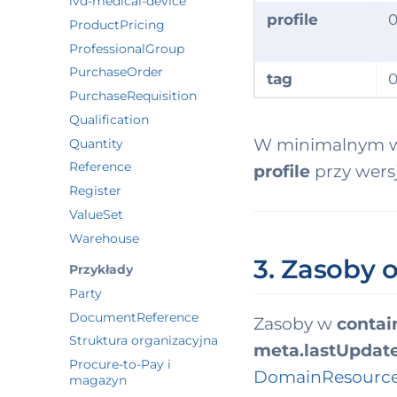
ivd-medical-device
profile
0
ProductPricing
ProfessionalGroup
PurchaseOrder
tag
0
PurchaseRequisition
Qualification
W minimalnym w
Quantity
Reference
profile
przy wersj
Register
ValueSet
Warehouse
3. Zasoby 
Przykłady
Party
DocumentReference
Zasoby w
contai
Struktura organizacyjna
meta.lastUpdat
Procure-to-Pay i
DomainResourc
magazyn