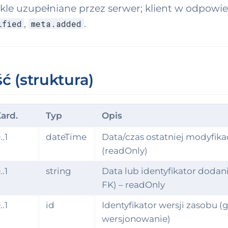
kle uzupełniane przez serwer; klient w odpowi
,
.
ified
meta.added
ć (struktura)
ard.
Typ
Opis
..1
dateTime
Data/czas ostatniej modyfika
(readOnly)
..1
string
Data lub identyfikator doda
FK) – readOnly
..1
id
Identyfikator wersji zasobu 
wersjonowanie)