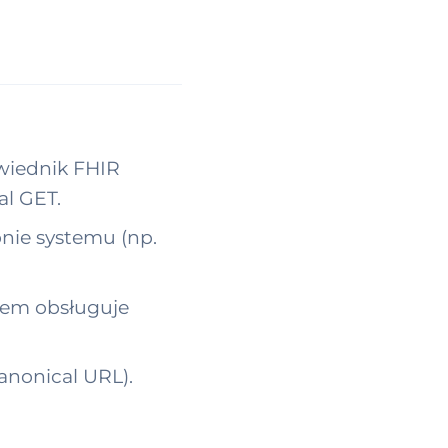
owiednik FHIR
al GET.
onie systemu (np.
stem obsługuje
canonical URL).