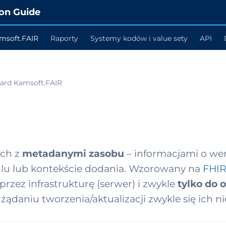
on Guide
msoft.FAIR
Raporty
Systemy kodów i value sety
API
ard Kamsoft.FAIR
ych z
metadanymi zasobu
– informacjami o wers
filu lub kontekście dodania. Wzorowany na
FHIR
rzez infrastrukturę (serwer) i zwykle
tylko do 
ądaniu tworzenia/aktualizacji zwykle się ich ni