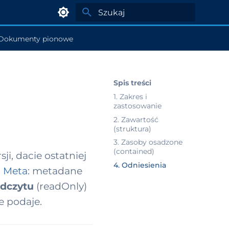
Zacznij pisać, aby szukać
Dokumenty pionowe
Spis treści
1. Zakres i
zastosowanie
2. Zawartość
(struktura)
3. Zasoby osadzone
(contained)
ji, dacie ostatniej
4. Odniesienia
 Meta
: metadane
odczytu
(readOnly)
e podaje.