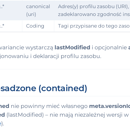
..*
canonical
Adres(y) profilu zasobu (URI),
(uri)
zadeklarowano zgodność ins
..*
Coding
Tagi przypisane do tego zas
ariancie wystarczą
lastModified
i opcjonalnie
onowaniu i deklaracji profilu zasobu.
osadzone (contained)
ned
nie powinny mieć własnego
meta.versionI
ed
(lastModified) – nie mają niezależnej wersji w
e
).