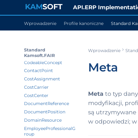
Address
KAM
SOFT
API.ERP Implementati
AssetComponent
Attachment
Wprowadzenie
Profile kanoniczne
Standard Ka
Attribute
BankAccount
Bundle
Standard
Wprowadzenie
Stand
Capability
Kamsoft.FAIR
CodeableConcept
Meta
ContactPoint
CostAssignment
CostCarrier
Meta
to typ dan
CostCenter
modyfikacji, pro
DocumentReference
są utrzymywane p
DocumentPosition
DomainResource
w odpowiedzi; w ż
EmployeeProfessionalG
roup