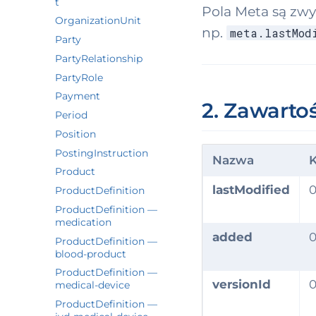
t
Pola Meta są zwy
OrganizationUnit
np.
meta.lastMod
Party
PartyRelationship
PartyRole
Payment
2. Zawartoś
Period
Position
PostingInstruction
Nazwa
K
Product
lastModified
0
ProductDefinition
ProductDefinition —
medication
added
0
ProductDefinition —
blood-product
ProductDefinition —
versionId
0
medical-device
ProductDefinition —