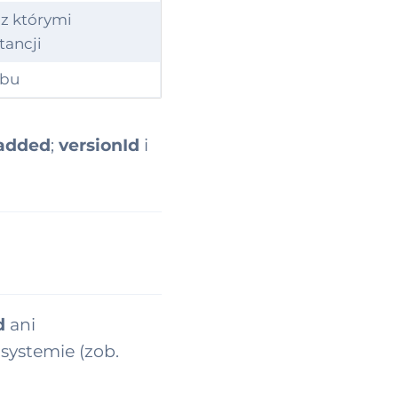
 z którymi
tancji
obu
added
;
versionId
i
d
ani
 systemie (zob.