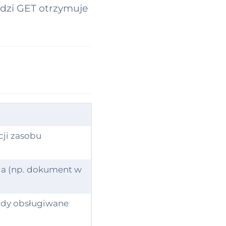
edzi GET otrzymuje
cji zasobu
nia (np. dokument w
(gdy obsługiwane