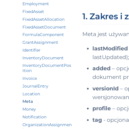
Employment
FixedAsset
1. Zakres i
FixedAssetAllocation
FixedAssetDocument
Meta jest używa
FormulaComponent
GrantAssignment
lastModified
Identifier
lastUpdated);
InventoryDocument
InventoryDocumentPos
added
– opcj
ition
dokument prz
Invoice
JournalEntry
versionId
– o
Location
wersjonowani
Meta
profile
– opcj
Money
Notification
tag
- opcjonal
OrganizationAssignmen