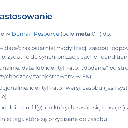
 zastosowanie
ne w
DomainResource
(pole
meta
0..1) do:
– data/czas ostatniej modyfikacji zasobu (odp
 przydatne do synchronizacji, cache i condition
onalnie: data lub identyfikator „dodania” po str
ychodzący zarejestrowany w FK).
pcjonalnie: identyfikator wersji zasobu (jeśli sy
e).
onalnie: profil(y), do których zasób się stosuje (
nie: tagi, które są przypisane do zasobu