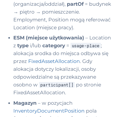
(organizacja/oddział),
partOf
= budynek
→ piętro → pomieszczenie.
Employment, Position mogą referować
Location (miejsce pracy).
ESM (miejsce użytkowania)
– Location
z
type
i/lub
category
=
;
usage-place
alokacja srodka do miejsca odbywa się
przez
FixedAssetAllocation
. Gdy
alokacja dotyczy lokalizacji, osoby
odpowiedzialne są przekazywane
osobno w
po stronie
participant[]
FixedAssetAllocation.
Magazyn
– w pozycjach
InventoryDocumentPosition
pola