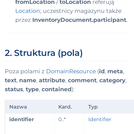
fromLocation
/
toLocation
referują
Location
; uczestnicy magazynu także
przez
InventoryDocument.participant
.
2. Struktura (pola)
Poza polami z
DomainResource
(
id
,
meta
,
text
,
name
,
attribute
,
comment
,
category
,
status
,
type
,
contained
):
Nazwa
Kard.
Typ
identifier
0..*
Identifier