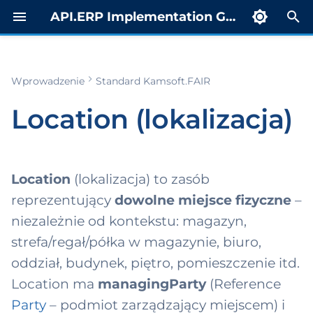
API.ERP Implementation Guide
I
n
Wprowadzenie
Standard Kamsoft.FAIR
Zakres i
ty
porty
rowadzenie
estr
Indeks
i
stosowanie
trospektywne
Location (lokalizacja)
c
cumentReferenc
yb żądaniowy
skierowanie MP
Profil CDA
Struktura (pola)
t calculation
ST)
j
ort
Status OID
Użycie
uktura
b rozgłoszeniowy
o
Location
(lokalizacja) to zasób
ędzymodułowe
anizacyjna
duct level cost
Przykłady XML
w
reprezentujący
dowolne miejsce fizyczne
–
culation report
b notyfikacyjny
niezależnie od kontekstu: magazyn,
 Mapowanie na
cure-to-Pay i
Scenariusz
a
stemy ERP
gazyn
b raportowy
skierowania
strefa/regał/półka w magazynie, biuro,
n
oddział, budynek, piętro, pomieszczenie itd.
Powiązane zasoby
M
tal dla
Scenariusz
i
Location ma
managingParty
(Reference
egratorów (APIM)
orzeczenia
tura (Invoice)
e
Party
– podmiot zarządzający miejscem) i