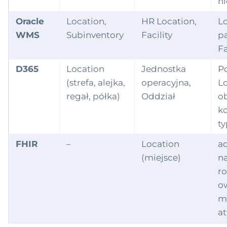
hi
Oracle
Location,
HR Location,
Lo
WMS
Subinventory
Facility
pa
Fa
D365
Location
Jednostka
P
(strefa, alejka,
operacyjna,
Lo
regał, półka)
Oddział
o
k
ty
FHIR
–
Location
ad
(miejsce)
n
ro
o
m
at