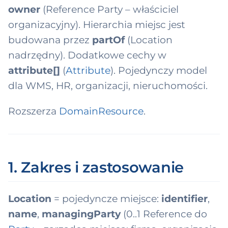
ksonomia domen
w
owner
(Reference Party – właściciel
MS
2 domeny → 9
organizacyjny). Hierarchia miejsc jest
up)
y
ny produktu
budowana przez
partOf
(Location
s
nadrzędny). Dodatkowe cechy w
tingInstruction
z
attribute[]
(
Attribute
). Pojedynczy model
u
dla WMS, HR, organizacji, nieruchomości.
k
Rozszerza
DomainResource
.
i
w
a
1. Zakres i zastosowanie
n
i
Location
= pojedyncze miejsce:
identifier
,
a
name
,
managingParty
(0..1 Reference do