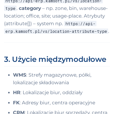
https://api-erp.kamsoft.pl/vs/location-
.
category
– np. zone, bin, warehouse-
type
location; office, site; usage-place. Atrybuty
(attribute[]) – system np.
https://api-
.
erp.kamsoft.pl/vs/location-attribute-type
3. Użycie międzymodułowe
WMS
: Strefy magazynowe, półki,
lokalizacje składowania
HR
: Lokalizacje biur, oddziały
FK
: Adresy biur, centra operacyjne
CRM
: Lokalizacje biur sprzedaży, centra