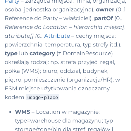
Party
– zarządca miejsca: firma, organizacja,
osoba, jednostka organizacyjna),
owner
(0..1
Reference do Party – właściciel),
partOf
(0..
Reference do Location – hierarchia miejsc),
attribute[]
(0..
Attribute
– cechy miejsca:
powierzchnia, temperatura, typ strefy itd.).
type
lub
category
(z DomainResource)
określają rodzaj: np. strefa przyjęć, regał,
półka (WMS); biuro, oddział, budynek,
piętro, pomieszczenie (organizacja/HR); w
ESM miejsce użytkowania oznaczamy
kodem
.
usage-place
WMS
– Location w magazynie:
type=warehouse dla magazynu; typ
storage/zone/bin dla stref, regałów i