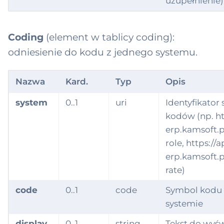
uzupełnienie)
Coding
(element w tablicy coding):
odniesienie do kodu z jednego systemu.
Nazwa
Kard.
Typ
Opis
system
0..1
uri
Identyfikator
kodów (np. ht
erp.kamsoft.p
role, https://a
erp.kamsoft.pl
rate)
code
0..1
code
Symbol kodu
systemie
display
0..1
string
Tekst do wyśw