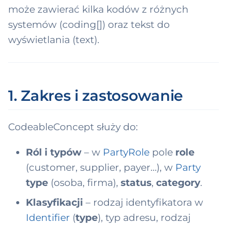
ksonomia domen
ć
może zawierać kilka kodów z różnych
MS
2 domeny → 9
systemów (coding[]) oraz tekst do
up)
,
ny produktu
wyświetlania (text).
a
tingInstruction
b
y
1. Zakres i zastosowanie
s
z
CodeableConcept służy do:
u
Ról i typów
– w
PartyRole
pole
role
k
(customer, supplier, payer…), w
Party
a
type
(osoba, firma),
status
,
category
.
ć
Klasyfikacji
– rodzaj identyfikatora w
Identifier
(
type
), typ adresu, rodzaj