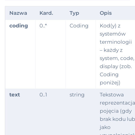
Nazwa
Kard.
Typ
Opis
coding
0..*
Coding
Kod(y) z
systemów
terminologii
– każdy z
system, code,
display (zob.
Coding
poniżej)
text
0..1
string
Tekstowa
reprezentacj
pojęcia (gdy
brak kodu lu
jako