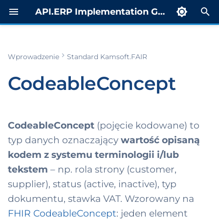
API.ERP Implementation Guide
Z
a
Wprowadzenie
Standard Kamsoft.FAIR
Zakres i
ty
porty
rowadzenie
estr
Indeks
c
stosowanie
trospektywne
CodeableConcept
z
cumentReferenc
yb żądaniowy
skierowanie MP
Profil CDA
Zawartość
t calculation
ST)
n
ruktura)
ort
Status OID
uktura
b rozgłoszeniowy
i
CodeableConcept
(pojęcie kodowane) to
Przykłady
anizacyjna
duct level cost
Przykłady XML
j
typ danych oznaczający
wartość opisaną
stemów (URI)
culation report
b notyfikacyjny
kodem z systemu terminologii i/lub
cure-to-Pay i
Scenariusz
p
Odniesienia
gazyn
b raportowy
skierowania
tekstem
– np. rola strony (customer,
i
supplier), status (active, inactive), typ
M
tal dla
Scenariusz
s
dokumentu, stawka VAT. Wzorowany na
egratorów (APIM)
orzeczenia
tura (Invoice)
a
FHIR CodeableConcept
: jeden element