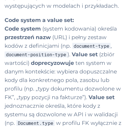
nventory-
ksonomia domen
ndle
ć
występujących w modelach i przykładach.
ovement-type
2 domeny → 9
WMS
up)
,
ability
ixed-asset-
Code system a value set:
Ceny produktu
a
llocation-
Code system
(system kodowania) określa
deableConcept
imension
PostingInstruction
b
przestrzeń nazw
(URL) i pełny zestaw
ntactPoint
ixed-asset-status
kodów z definicjami (np.
,
document-type
y
).
Value set
(zbiór
document-position-type
stAssignment
s
ixed-asset-type
wartości)
doprecyzowuje
ten system w
z
tCarrier
ixed-asset-
danym kontekście: wybiera dopuszczalne
u
ocument-type
kody dla konkretnego pola, zasobu lub
stCenter
k
profilu (np. „typy dokumentu dozwolone w
ixed-asset-
cumentReferenc
ocument-status
FK”, „typy pozycji na fakturze”).
Value set
a
jednoznacznie określa, które kody z
ć
ocument-
cumentPosition
systemu są dozwolone w API i w walidacji
osition-type
(np.
w profilu FK wyłącznie z
Document.type
mainResource