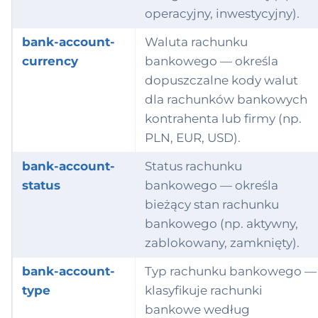
operacyjny, inwestycyjny).
lification
bank-account-
Waluta rachunku
antity
currency
bankowego — określa
dopuszczalne kody walut
ference
dla rachunków bankowych
ister
kontrahenta lub firmy (np.
PLN, EUR, USD).
lueSet
bank-account-
Status rachunku
rehouse
status
bankowego — określa
bieżący stan rachunku
ykłady
bankowego (np. aktywny,
zablokowany, zamknięty).
bank-account-
Typ rachunku bankowego —
type
klasyfikuje rachunki
bankowe według