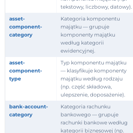
tekstowy, liczbowy, datowy).
oductDefinition —
Powiązanie z
dication
delami
asset-
Kategoria komponentu
component-
majątku — grupuje
oductDefinition —
Oficjalne i
ood-product
category
komponenty majątku
nętrzne słowniki
dowania
według kategorii
oductDefinition —
ewidencyjnej.
dical-device
.1 Identyfikatory
odmiotów (NIP,
asset-
Typ komponentu majątku
oductDefinition —
EGON, KRS)
component-
— klasyfikuje komponenty
-medical-device
type
majątku według rodzaju
.2 Stawki VAT
ductPricing
(np. część składowa,
Polska)
ulepszenie, doposażenie).
fessionalGroup
bank-account-
Kategoria rachunku
rchaseOrder
category
bankowego — grupuje
rachunki bankowe według
rchaseRequisition
kategorii biznesowej (np.