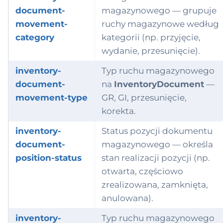
document-
magazynowego — grupuje
movement-
ruchy magazynowe według
category
kategorii (np. przyjęcie,
wydanie, przesunięcie).
inventory-
Typ ruchu magazynowego
document-
na
InventoryDocument
—
movement-type
GR, GI, przesunięcie,
korekta.
inventory-
Status pozycji dokumentu
document-
magazynowego — określa
position-status
stan realizacji pozycji (np.
otwarta, częściowo
zrealizowana, zamknięta,
anulowana).
inventory-
Typ ruchu magazynowego