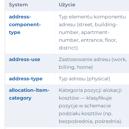
ventoryDocument
ddress-type
System
Użycie
ventoryDocument
ontact-point-
address-
Typ elementu komponentu
ition
ystem
component-
adresu (street, building-
type
number, apartment-
oice
ocation-type
number, entrance, floor,
rnalEntry
ocation-attribute-
district)
ype
address-use
Zastosowanie adresu (work,
ation
ost-carrier-type
billing, home)
ta
address-type
Typ adresu (physical)
ost-assignment-
osition-type
ney
allocation-item-
Kategoria pozycji alokacji
category
kosztów — klasyfikuje
mployment-type
ification
pozycje w schemacie
mployment-kind
anizationAssign
podziału kosztów (np.
nt
bezpośrednia, pośrednia).
arty-attribute-