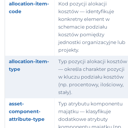
ype
anizationUnit
allocation-item-
Kod pozycji alokacji
code
kosztów — identyfikuje
pecialty-level
ty
konkretny element w
schemacie podziału
rganization-unit-
tyRelationship
kosztów pomiędzy
ype
jednostki organizacyjne lub
tyRole
rganization-unit-
projekty.
ttribute-type
yment
allocation-item-
Typ pozycji alokacji kosztów
rganization-
iod
type
— określa charakter pozycji
ssignment-
w kluczu podziału kosztów
ierarchy-level
ition
(np. procentowy, ilościowy,
apability-type
stały).
tingInstruction
asset-
Typ atrybutu komponentu
 Value sety
oduct
ntekstowe
component-
majątku — klasyfikuje
oprecyzowanie
attribute-type
dodatkowe atrybuty
ductDefinition
stemów)
komponentu majątku (np.