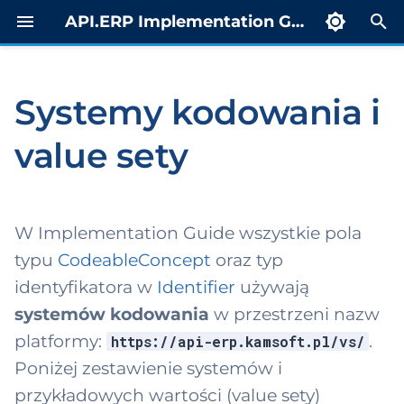
API.ERP Implementation Guide
Z
a
Systemy kodowania i
msoft.FAIR
porty
Systemy
rowadzenie
estr
Party
Indeks
c
trospektywne
dowania (Code
value sety
z
stems)
countingVariant
yb żądaniowy
skierowanie MP
DocumentReferenc
Profil CDA
t calculation
ST)
e
n
ort
Value sety
dress
Status OID
zykładowe kody)
b rozgłoszeniowy
i
Struktura
W Implementation Guide wszystkie pola
duct level cost
organizacyjna
setComponent
Przykłady XML
j
typu
CodeableConcept
oraz typ
culation report
ocument-type
b notyfikacyjny
Procure-to-Pay i
identyfikatora w
Identifier
używają
tachment
Scenariusz
p
ocument-status
magazyn
b raportowy
skierowania
systemów kodowania
w przestrzeni nazw
i
ribute
platformy:
.
https://api-erp.kamsoft.pl/vs/
osting-
ESM
tal dla
Scenariusz
s
nstruction-status
Poniżej zestawienie systemów i
egratorów (APIM)
orzeczenia
nkAccount
a
Faktura (Invoice)
przykładowych wartości (value sety)