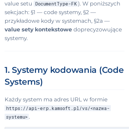
ocument-
value setu
). W poniższych
DocumentType-FK
ttribute-type
sekcjach: §1 — code systemy, §2 —
ployeeProfession
Group
alue-item-
przykładowe kody w systemach, §2a —
uantity-type
value sety kontekstowe
doprecyzowujące
ployment
systemy.
nvoice-position-
xedAsset
xcise-type
edAssetAllocation
at-rate
1. Systemy kodowania (Code
xedAssetDocume
arty-type
Systems)
arty-name
rmulaComponent
ddress-
Każdy system ma adres URL w formie
antAssignment
omponent-type
https://api-erp.kamsoft.pl/vs/<nazwa-
.
systemu>
ntifier
ddress-use