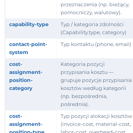
przeznaczenia (np. bieżący,
pomocniczy, walutowy).
capability-type
Typ / kategoria zdolności
(Capability.type, category)
contact-point-
Typ kontaktu (phone, email)
system
cost-
Kategoria pozycji
assignment-
przypisania kosztu —
position-
grupuje pozycje przypisania
category
kosztów według kategorii
(np. bezpośrednia,
pośrednia).
cost-
Typ pozycji alokacji kosztów
assignment-
(invoice-cost, material-cost,
position-type
labor-cost, overhead-cost,