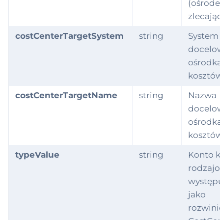
(ośrod
anizationUnit
zlecają
ty
costCenterTargetSystem
string
System
docelo
tyRelationship
ośrodk
tyRole
kosztó
costCenterTargetName
string
Nazwa
yment
docelo
iod
ośrodk
kosztó
ition
typeValue
string
Konto 
tingInstruction
rodzaj
występ
oduct
jako
rozwini
ductDefinition