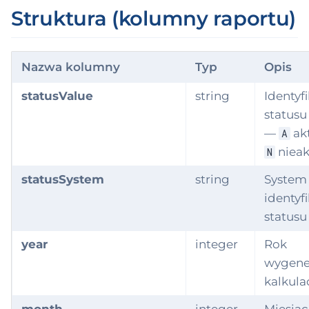
ksonomia domen
ndle
ć
Struktura (kolumny raportu)
2 domeny → 9
WMS
up)
,
ability
Ceny produktu
a
Nazwa kolumny
Typ
Opis
deableConcept
PostingInstruction
b
statusValue
string
Identyf
ntactPoint
y
statusu
stAssignment
—
ak
A
s
niea
N
z
tCarrier
statusSystem
string
System
u
stCenter
identyf
k
statusu
cumentReferenc
a
year
integer
Rok
ć
wygene
cumentPosition
kalkulac
mainResource