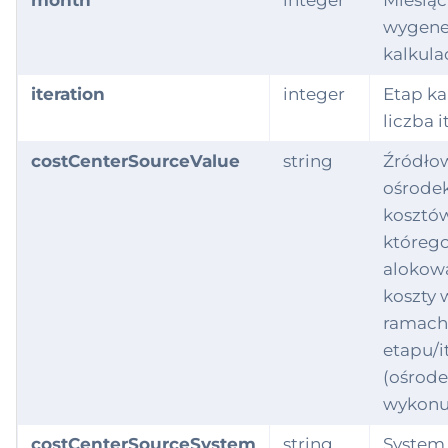
month
integer
Miesiąc
wygene
ployeeProfession
kalkulac
Group
iteration
integer
Etap kal
ployment
liczba i
xedAsset
costCenterSourceValue
string
Źródło
ośrode
edAssetAllocation
kosztów
któreg
xedAssetDocume
alokow
koszty 
rmulaComponent
ramach
etapu/it
antAssignment
(ośrod
wykonu
ntifier
costCenterSourceSystem
string
System