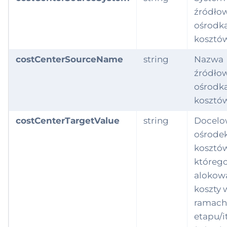
ventoryDocument
źródło
ventoryDocument
ośrodk
ition
kosztó
oice
costCenterSourceName
string
Nazwa
źródło
rnalEntry
ośrodk
kosztó
ation
costCenterTargetValue
string
Docelo
ta
ośrode
kosztów
ney
któreg
alokow
ification
koszty 
anizationAssign
ramach
nt
etapu/it