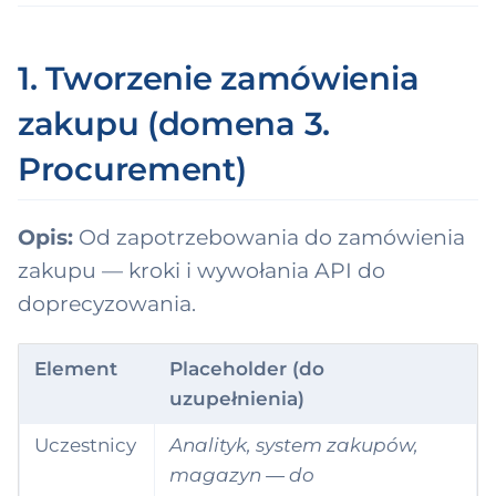
ksonomia domen
ndle
w
2 domeny → 9
WMS
up)
y
ability
1. Tworzenie zamówienia
Ceny produktu
s
deableConcept
zakupu (domena 3.
PostingInstruction
z
Procurement)
ntactPoint
u
stAssignment
k
Opis:
Od zapotrzebowania do zamówienia
i
tCarrier
zakupu — kroki i wywołania API do
w
doprecyzowania.
stCenter
a
cumentReferenc
Element
Placeholder (do
n
uzupełnienia)
i
cumentPosition
Uczestnicy
Analityk, system zakupów,
a
magazyn — do
mainResource