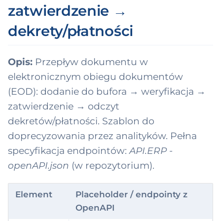
zatwierdzenie →
lification
dekrety/płatności
antity
ference
Opis:
Przepływ dokumentu w
elektronicznym obiegu dokumentów
ister
(EOD): dodanie do bufora → weryfikacja →
lueSet
zatwierdzenie → odczyt
dekretów/płatności. Szablon do
rehouse
doprecyzowania przez analityków. Pełna
specyfikacja endpointów:
API.ERP -
ykłady
openAPI.json
(w repozytorium).
Element
Placeholder / endpointy z
OpenAPI