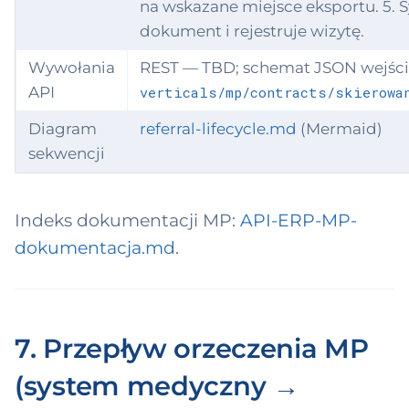
na wskazane miejsce eksportu. 5.
dokument i rejestruje wizytę.
Wywołania
REST — TBD; schemat JSON wejści
API
verticals/mp/contracts/skierowa
Diagram
referral-lifecycle.md
(Mermaid)
sekwencji
Indeks dokumentacji MP:
API-ERP-MP-
dokumentacja.md
.
7. Przepływ orzeczenia MP
(system medyczny →