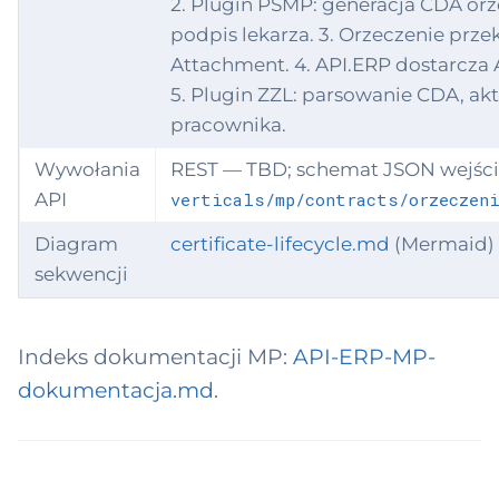
2. Plugin PSMP: generacja CDA orz
podpis lekarza. 3. Orzeczenie prz
Attachment. 4. API.ERP dostarcza
5. Plugin ZZL: parsowanie CDA, akt
pracownika.
Wywołania
REST — TBD; schemat JSON wejści
API
verticals/mp/contracts/orzeczeni
Diagram
certificate-lifecycle.md
(Mermaid)
sekwencji
Indeks dokumentacji MP:
API-ERP-MP-
dokumentacja.md
.