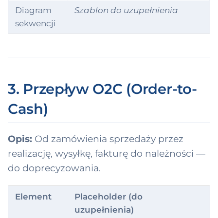
anizationUnit
Diagram
Szablon do uzupełnienia
sekwencji
ty
tyRelationship
tyRole
3. Przepływ O2C (Order-to-
yment
Cash)
iod
Opis:
Od zamówienia sprzedaży przez
ition
realizację, wysyłkę, fakturę do należności —
tingInstruction
do doprecyzowania.
oduct
Element
Placeholder (do
ductDefinition
uzupełnienia)