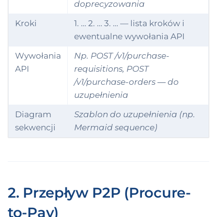
doprecyzowania
ployeeProfession
Kroki
1. … 2. … 3. … — lista kroków i
Group
ewentualne wywołania API
ployment
Wywołania
Np. POST /v1/purchase-
API
requisitions, POST
xedAsset
/v1/purchase-orders — do
uzupełnienia
edAssetAllocation
Diagram
Szablon do uzupełnienia (np.
xedAssetDocume
sekwencji
Mermaid sequence)
rmulaComponent
antAssignment
2. Przepływ P2P (Procure-
ntifier
to-Pay)