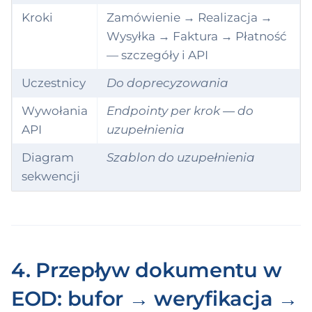
oductDefinition —
Kroki
Zamówienie → Realizacja →
dication
Wysyłka → Faktura → Płatność
— szczegóły i API
oductDefinition —
ood-product
Uczestnicy
Do doprecyzowania
oductDefinition —
Wywołania
Endpointy per krok — do
dical-device
API
uzupełnienia
oductDefinition —
Diagram
Szablon do uzupełnienia
-medical-device
sekwencji
ductPricing
fessionalGroup
4. Przepływ dokumentu w
rchaseOrder
EOD: bufor → weryfikacja →
rchaseRequisition