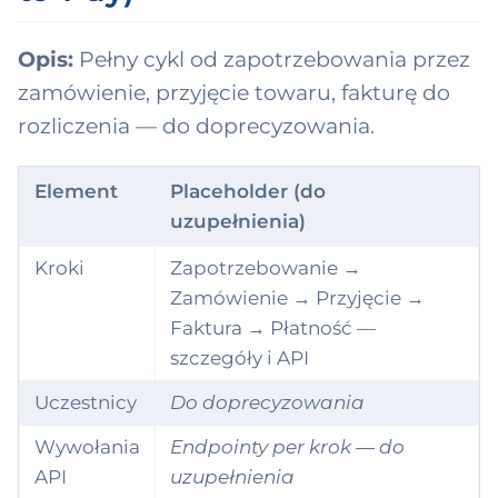
ventoryDocument
ventoryDocument
Opis:
Pełny cykl od zapotrzebowania przez
ition
zamówienie, przyjęcie towaru, fakturę do
rozliczenia — do doprecyzowania.
oice
rnalEntry
Element
Placeholder (do
uzupełnienia)
ation
Kroki
Zapotrzebowanie →
ta
Zamówienie → Przyjęcie →
Faktura → Płatność —
ney
szczegóły i API
ification
Uczestnicy
Do doprecyzowania
anizationAssign
Wywołania
Endpointy per krok — do
nt
API
uzupełnienia