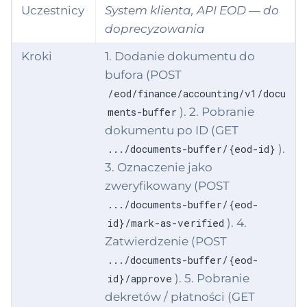
Uczestnicy
System klienta, API EOD — do
doprecyzowania
Kroki
1. Dodanie dokumentu do
bufora (POST
/eod/finance/accounting/v1/docu
). 2. Pobranie
ments-buffer
dokumentu po ID (GET
).
.../documents-buffer/{eod-id}
3. Oznaczenie jako
zweryfikowany (POST
.../documents-buffer/{eod-
). 4.
id}/mark-as-verified
Zatwierdzenie (POST
.../documents-buffer/{eod-
). 5. Pobranie
id}/approve
dekretów / płatności (GET