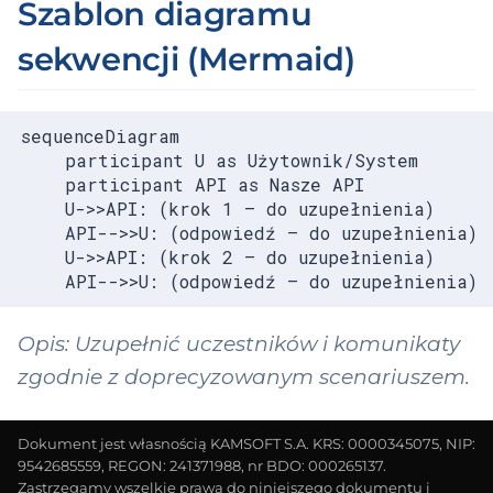
Szablon diagramu
sekwencji (Mermaid)
sequenceDiagram

    participant U as Użytownik/System

    participant API as Nasze API

    U->>API: (krok 1 — do uzupełnienia)

    API-->>U: (odpowiedź — do uzupełnienia)

    U->>API: (krok 2 — do uzupełnienia)

    API-->>U: (odpowiedź — do uzupełnienia)
Opis: Uzupełnić uczestników i komunikaty
zgodnie z doprecyzowanym scenariuszem.
Dokument jest własnością KAMSOFT S.A. KRS: 0000345075, NIP:
9542685559, REGON: 241371988, nr BDO: 000265137.
Zastrzegamy wszelkie prawa do niniejszego dokumentu i